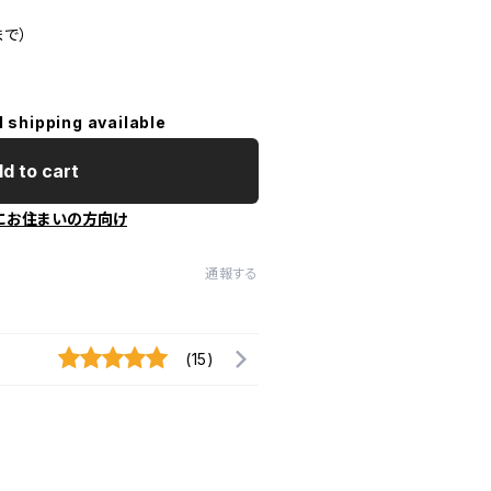
まで）
l shipping available
d to cart
にお住まいの方向け
通報する
(15)