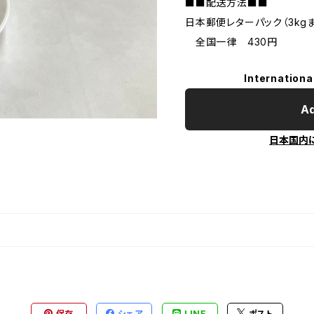
■■配送方法■■
日本郵便レターパック（3kg
全国一律 430円
Internationa
Ad
日本国内
保存
シェア
LINE
ポスト