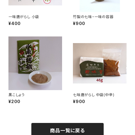
一味唐がらし 小袋
竹製の七味・一味の容器
¥400
¥900
黒こしょう
七味唐がらし 中袋(中辛)
¥200
¥900
商品一覧に戻る