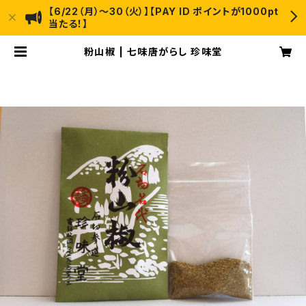
【6/22（月）〜30（火）】【PAY ID ポイントが1000pt
当たる！】
粉山椒 | 七味唐がらし 珍味堂